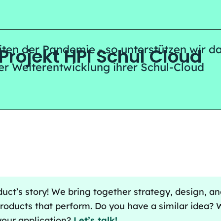
ome
eiten der Pandemie - so unterstützen wir d
Projekt HPI Schul Cloud
der Weiterentwicklung ihrer Schul-Cloud
duct’s story! We bring together strategy, design, a
roducts that perform. Do you have a similar idea?
your application?
Let’s talk!