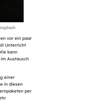
Unsplash
en vor ein paar
l Unterricht
Wie kann
e im Austausch
g einer
de in diesen
Lernpaketen per
ehr