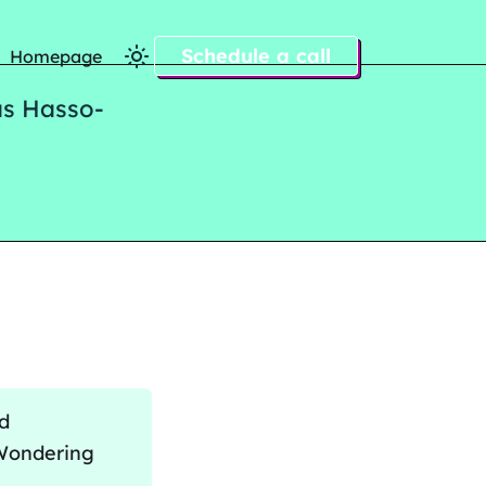
Schedule a call
Homepage
as Hasso-
nd
 Wondering