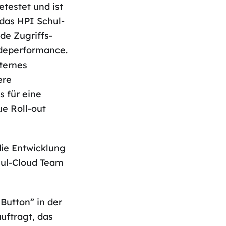
etestet und ist
 das HPI Schul-
de Zugriffs-
odeperformance.
ternes
ere
s für eine
ue Roll-out
die Entwicklung
hul-Cloud Team
Button” in der
uftragt, das