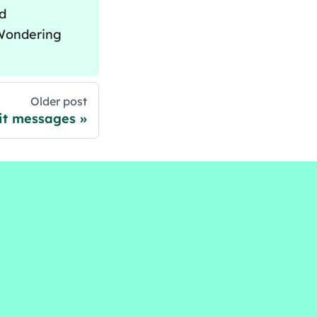
nd
 Wondering
Older post
it messages