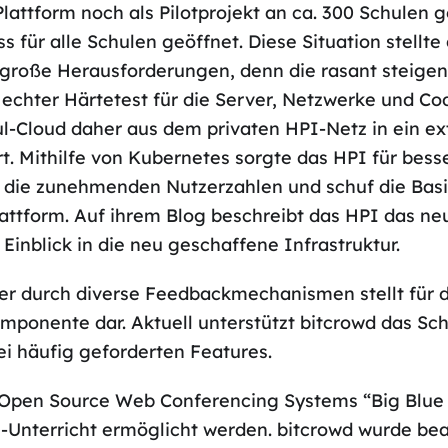
lattform noch als Pilotprojekt an ca. 300 Schulen g
 für alle Schulen geöffnet. Diese Situation stellte
r große Herausforderungen, denn die rasant steigen
echter Härtetest für die Server, Netzwerke und C
l-Cloud daher aus dem privaten HPI-Netz in ein ex
t. Mithilfe von Kubernetes sorgte das HPI für bess
r die zunehmenden Nutzerzahlen und schuf die Basi
lattform. Auf ihrem Blog beschreibt das HPI das ne
n Einblick in die neu geschaffene Infrastruktur.
er durch diverse Feedbackmechanismen stellt für 
omponente dar. Aktuell unterstützt bitcrowd das Sc
i häufig geforderten Features.
 Open Source Web Conferencing Systems “Big Blue 
e-Unterricht ermöglicht werden. bitcrowd wurde bea