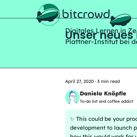
H
Digitales Lernen in Z
Unser neues 
Plattner-Institut bei 
April 27, 2020
·
3 min read
Daniela Knöpfle
To-do list and coffee addict
✨ This could be your pro
development to launch p
how this would work for 